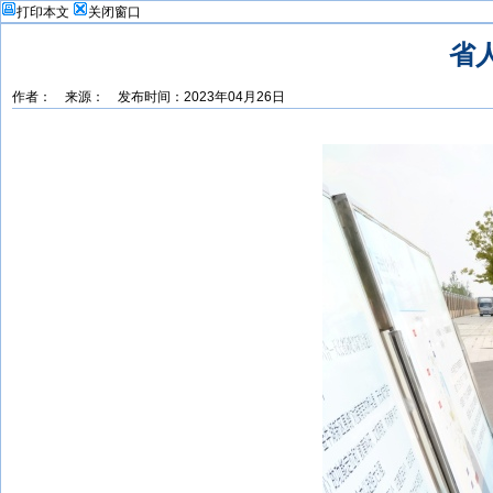
打印本文
关闭窗口
省
作者： 来源： 发布时间：2023年04月26日