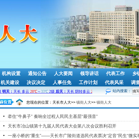
机构设置
通知公告
人大要闻
领导讲话
代表工作
乡
机关建设
决议决定
人事任免
工作计划
代表风采
调
站内搜索：
您现在的位置：
天长市人大>>
镇街人大
>>
镇街人大
牵住“牛鼻子” 奏响全过程人民民主基层“最强音”
天长市冶山镇第十九届人民代表大会第八次会议胜利召开
一座小桥的“重生”——天长市广陵街道选民代表票决“定音”民生“微实