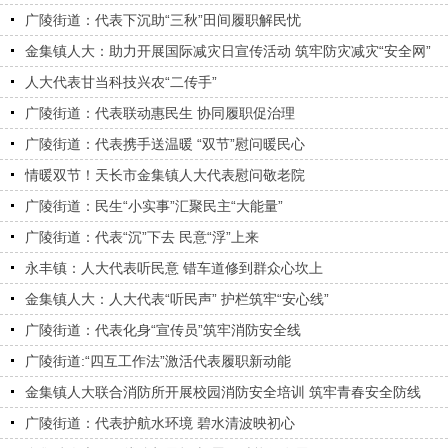
广陵街道：代表下沉助“三秋”田间履职解民忧
金集镇人大：助力开展国际减灾日宣传活动 筑牢防灾减灾“安全网”
人大代表甘当科技兴农“二传手”
广陵街道：代表联动惠民生 协同履职促治理
广陵街道：代表携手送温暖 “双节”慰问暖民心
情暖双节！天长市金集镇人大代表慰问敬老院
广陵街道：民生“小实事”汇聚民主“大能量”
广陵街道：代表“沉”下去 民意“浮”上来
永丰镇：人大代表听民意 错车道修到群众心坎上
金集镇人大：人大代表“听民声” 护栏筑牢“安心线”
广陵街道：代表化身“宣传员”筑牢消防安全线
广陵街道:“四互工作法”激活代表履职新动能
金集镇人大联合消防所开展校园消防安全培训 筑牢青春安全防线
广陵街道：代表护航水环境 碧水清波映初心