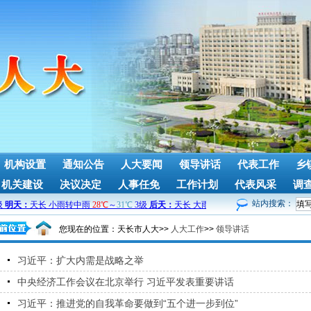
机构设置
通知公告
人大要闻
领导讲话
代表工作
乡
机关建设
决议决定
人事任免
工作计划
代表风采
调
站内搜索：
您现在的位置：
天长市人大>>
人大工作
>>
领导讲话
习近平：扩大内需是战略之举
中央经济工作会议在北京举行 习近平发表重要讲话
习近平：推进党的自我革命要做到“五个进一步到位”