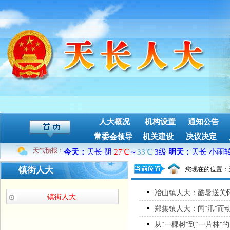
人大概况
机构设置
通知公告
常委会领导
机关建设
决议决定
天气预报：
镇街人大
您现在的位置：
冶山镇人大：酷暑送关
镇街人大
郑集镇人大：闻“汛”而
从“一棵树”到“一片林”