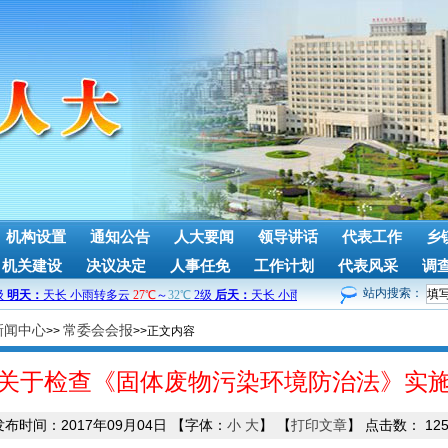
机构设置
通知公告
人大要闻
领导讲话
代表工作
乡
机关建设
决议决定
人事任免
工作计划
代表风采
调
站内搜索：
新闻中心
常委会会报
>>
>>正文内容
关于检查《固体废物污染环境防治法》实
发布时间：2017年09月04日
【字体：
小
大
】
【
打印文章
】
点击数：
12