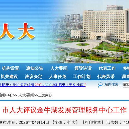
机构设置
通知公告
人大要闻
领导讲话
代表工作
乡
机关建设
决议决定
人事任免
工作计划
代表风采
调
站内搜索：
新闻中心
人大要闻
>>
>>正文内容
市人大评议金牛湖发展管理服务中心工作
发布时间：2026年04月14日
【字体：
小
大
】
【
打印文章
】
点击数：
41