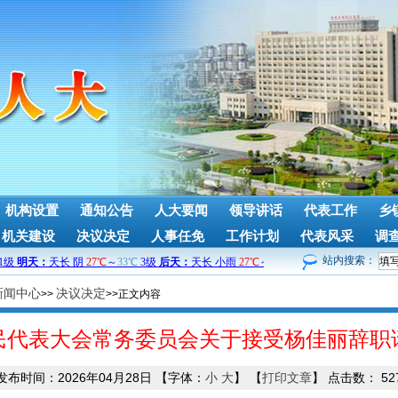
机构设置
通知公告
人大要闻
领导讲话
代表工作
乡
机关建设
决议决定
人事任免
工作计划
代表风采
调
站内搜索：
新闻中心
决议决定
>>
>>正文内容
民代表大会常务委员会关于接受杨佳丽辞职
发布时间：2026年04月28日
【字体：
小
大
】
【
打印文章
】
点击数：
52