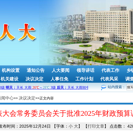
机构设置
通知公告
人大要闻
领导讲话
代表工作
乡
机关建设
决议决定
人事任免
工作计划
代表风采
调
站内搜索：
新闻中心
决议决定
>>
>>正文内容
大会常务委员会关于批准2025年财政预
发布时间：2025年12月24日
【字体：
小
大
】
【
打印文章
】
点击数：
42